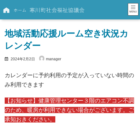
コ
ナ
ン
ビ
MENU
テ
ゲ
ン
ー
地域活動応援ルーム空き状況カ
ツ
シ
へ
ョ
レンダー
ス
ン
キ
に
2024年2月2日
manager
ッ
移
プ
動
カレンダーに予約利用の予定が入っていない時間の
み利用できます
【お知らせ】健康管理センター３階のエアコン不調
のため、暖房が利用できない場合がございます。ご
承知おきください。