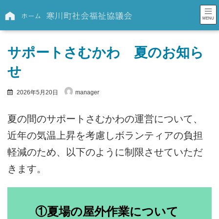
コ
ナ
ン
ビ
MENU
テ
ゲ
ン
ー
サポートさむかわ 夏のお知ら
ツ
シ
へ
ョ
せ
ス
ン
キ
に
2026年5月20日
manager
ッ
移
プ
動
夏の間のサポートさむかわの運営について、
近年の気温上昇を考慮しボランティアの負担
軽減のため、以下のように制限させていただ
きます。
①夏場の屋外作業について